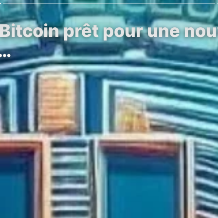
Bitcoin prêt pour une nou
n…