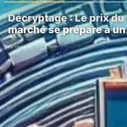
ACTUALITÉS DU BITCOIN
Décryptage : Le prix du 
marché se prépare à u
Par Pankaj K