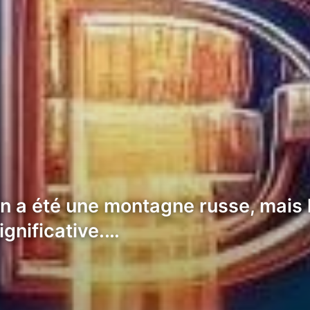
coin a été une montagne russe, mai
ignificative.…