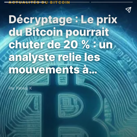
ACTUALITÉS DU BITCOIN
Décryptage : Le prix
du Bitcoin pourrait
chuter de 20 % : un
analyste relie les
mouvements à…
Par Pankaj K