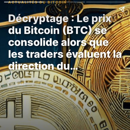
ACTUALITÉS DU BITCOIN
Décryptage : Le prix
du Bitcoin (BTC) se
consolide alors que
les traders évaluent la
direction du…
Par MikeT