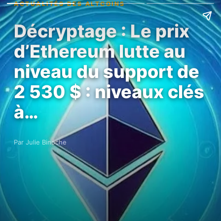
ACTUALITÉS DES ALTCOINS
Décryptage : Le prix
d’Ethereum lutte au
niveau du support de
2 530 $ : niveaux clés
à…
Par Julie Binoche