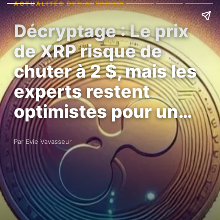
ACTUALITÉS DES ALTCOINS
Décryptage : Le prix
de XRP risque de
chuter à 2 $, mais les
experts restent
optimistes pour un…
Par Evie Vavasseur