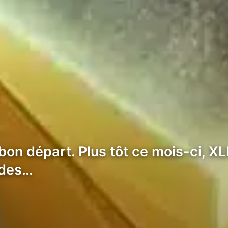
on départ. Plus tôt ce mois-ci, XLM
 des…