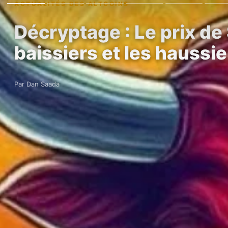
ACTUALITÉS DES ALTCOINS
Décryptage : Le prix de S
baissiers et les haussi
Par Dan Saada