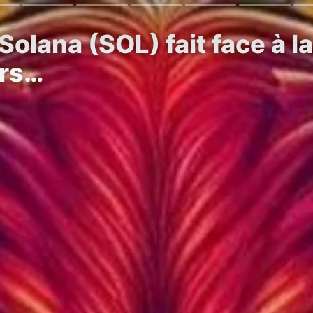
olana (SOL) fait face à la 
ers…