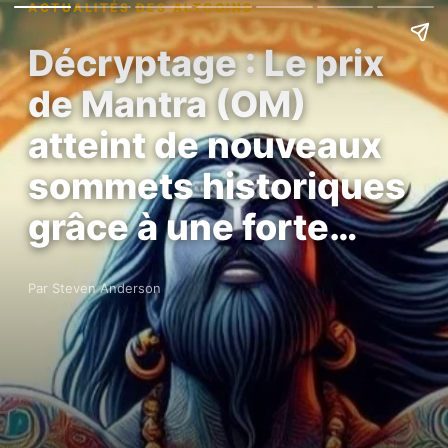
ACTUALITÉS DES ALTCOINS
Décryptage : Le prix
de Mantra (OM)
atteint de nouveaux
sommets historiques
grâce à une forte…
Par Steven Anderson