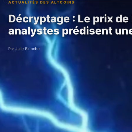
ACTUALITÉS DES ALTCOINS
Décryptage : Le prix de
analystes prédisent u
Par Julie Binoche