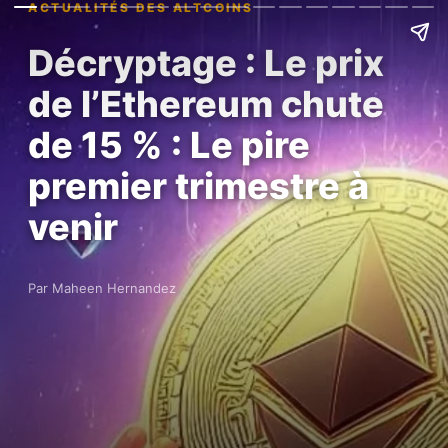
ACTUALITÉS DES ALTCOINS
Décryptage : Le prix
de l’Ethereum chute
de 15 % : Le pire
premier trimestre à
venir
Par Maheen Hernandez