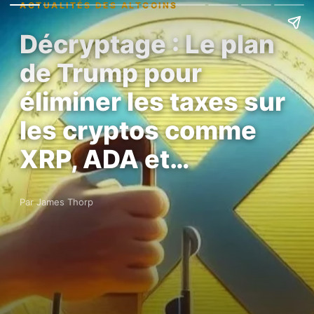
ACTUALITÉS DES ALTCOINS
Décryptage : Le plan
de Trump pour
éliminer les taxes sur
les cryptos comme
XRP, ADA et…
Par James Thorp