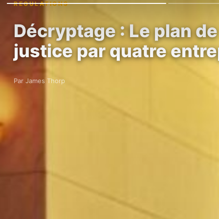
REGULATIONS
Décryptage : Le plan d
justice par quatre entr
Par James Thorp