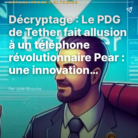
ACTUALITÉS DES ALTCOINS
Décryptage : Le PDG
de Tether fait allusion
à un téléphone
révolutionnaire Pear :
une innovation…
Par Julie Binoche