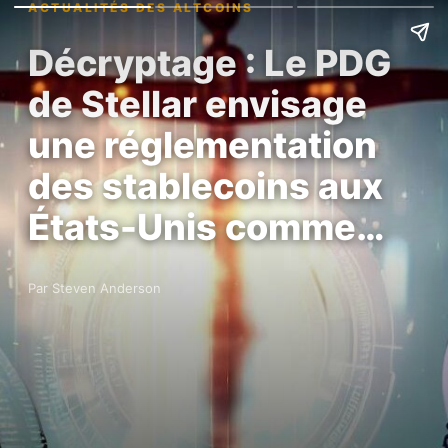
ACTUALITÉS DES ALTCOINS
Décryptage : Le PDG
de Stellar envisage
une réglementation
des stablecoins aux
États-Unis comme…
Par Steven Anderson