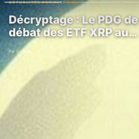
ACTUALITÉS DES ALTCOINS
Décryptage : Le PDG de 
débat des ETF XRP au…
Par Sai Teja