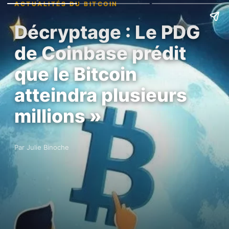
ACTUALITÉS DU BITCOIN
Décryptage : Le PDG
de Coinbase prédit
que le Bitcoin
atteindra plusieurs
millions »
Par Julie Binoche