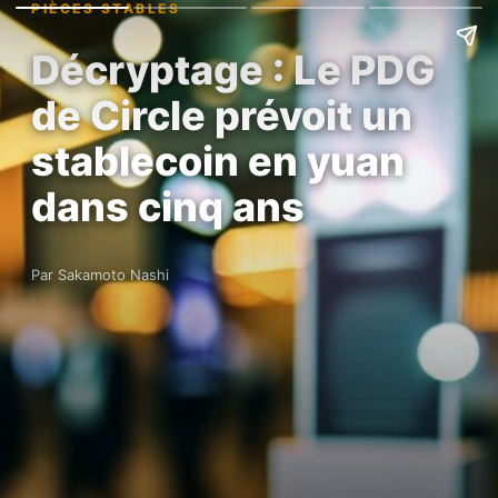
PIÈCES STABLES
Décryptage : Le PDG
de Circle prévoit un
stablecoin en yuan
dans cinq ans
Par Sakamoto Nashi