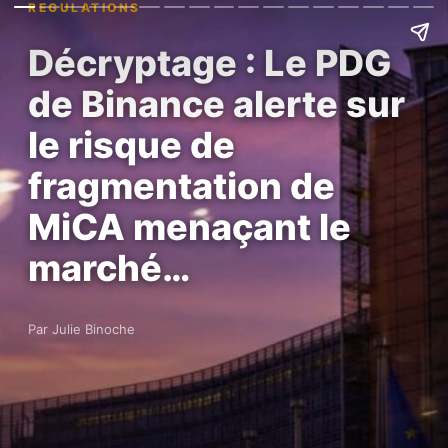
REGULATIONS
Décryptage : Le PDG
de Binance alerte sur
le risque de
fragmentation de
MiCA menaçant le
marché…
Par Julie Binoche