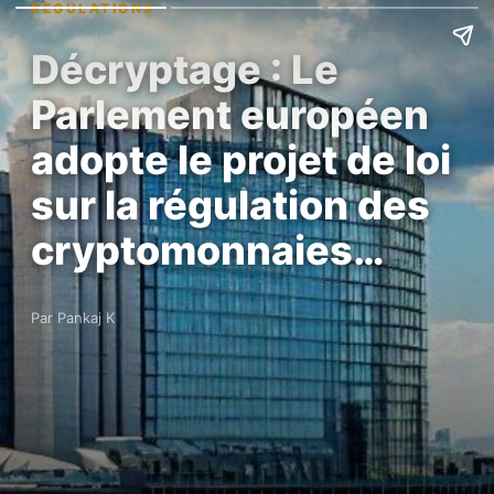
REGULATIONS
Décryptage : Le
Parlement européen
adopte le projet de loi
sur la régulation des
cryptomonnaies…
Par Pankaj K