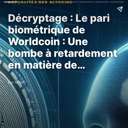
ACTUALITÉS DES ALTCOINS
Décryptage : Le pari
biométrique de
Worldcoin : Une
bombe à retardement
en matière de…
Par MikeT