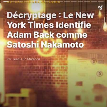
ACTUALITÉS DES ALTCOINS
Décryptage : Le New
York Times Identifie
Adam Back comme
Satoshi Nakamoto
Par Jean-Luc Maracon