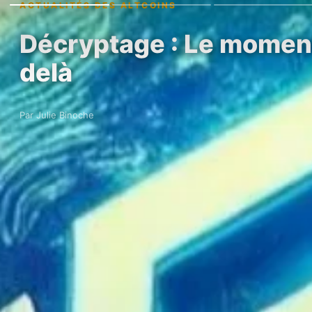
ACTUALITÉS DES ALTCOINS
Décryptage : Le momentu
delà
Par Julie Binoche