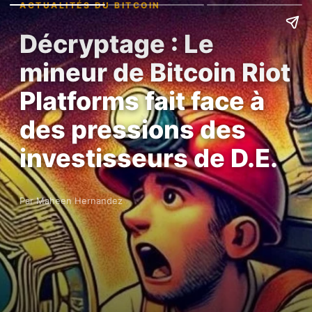
ACTUALITÉS DU BITCOIN
Décryptage : Le
mineur de Bitcoin Riot
Platforms fait face à
des pressions des
investisseurs de D.E.
Par Maheen Hernandez