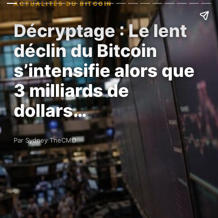
ACTUALITÉS DU BITCOIN
Décryptage : Le lent
déclin du Bitcoin
s’intensifie alors que
3 milliards de
dollars…
Par Sydney TheCMO