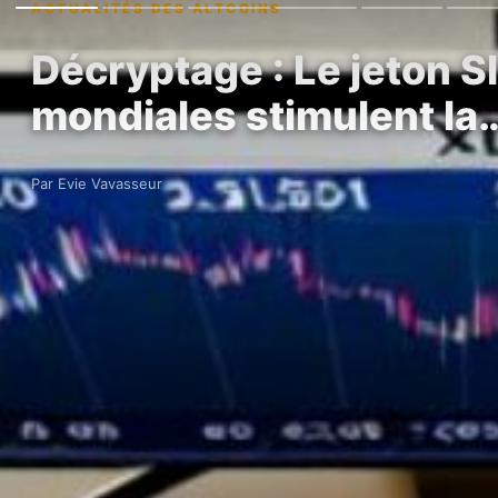
ACTUALITÉS DES ALTCOINS
Décryptage : Le jeton S
mondiales stimulent la
Par Evie Vavasseur