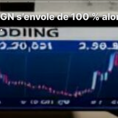
IGN s’envole de 100 % alo
…