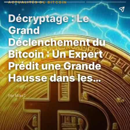
ACTUALITÉS DU BITCOIN
Décryptage : Le
Grand
Déclenchement du
Bitcoin : Un Expert
Prédit une Grande
Hausse dans les…
Par MikeT