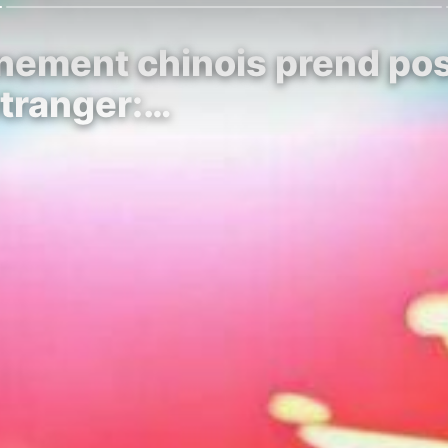
nement chinois prend posi
étranger:…