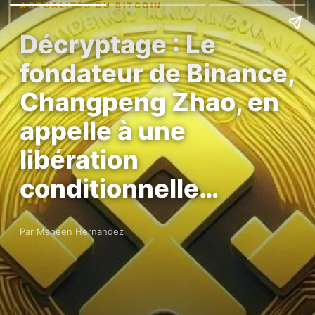
ACTUALITÉS DU BITCOIN
Décryptage : Le
fondateur de Binance,
Changpeng Zhao, en
appelle à une
libération
conditionnelle…
Par Maheen Hernandez