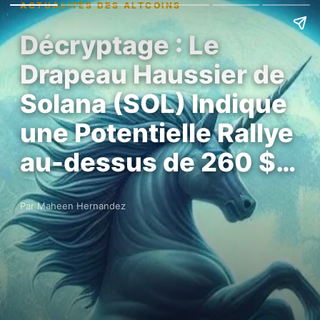
ACTUALITÉS DES ALTCOINS
Décryptage : Le
Drapeau Haussier de
Solana (SOL) Indique
une Potentielle Rallye
au-dessus de 260 $…
Par Maheen Hernandez