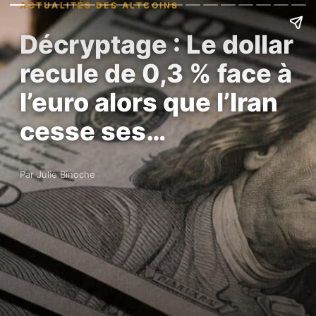
ACTUALITÉS DES ALTCOINS
Décryptage : Le dollar
recule de 0,3 % face à
l’euro alors que l’Iran
cesse ses…
Par Julie Binoche