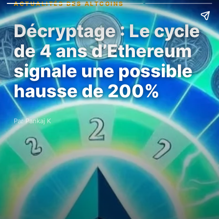
ACTUALITÉS DES ALTCOINS
Décryptage : Le cycle
de 4 ans d’Ethereum
signale une possible
hausse de 200%
Par Pankaj K