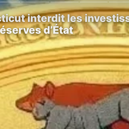
icut interdit les investi
éserves d’État