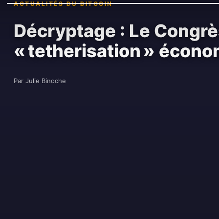
ACTUALITÉS DU BITCOIN
Décryptage : Le Congrè
« tetherisation » écon
Par Julie Binoche