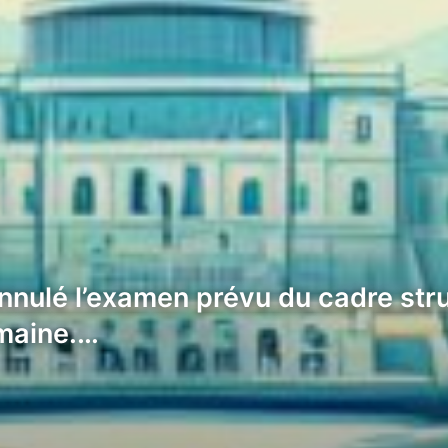
nnulé l’examen prévu du cadre str
emaine.…