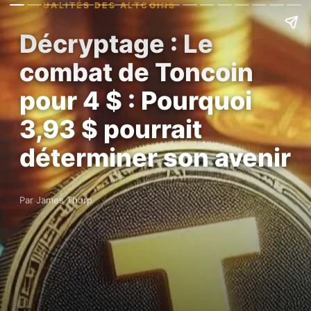
ACTUALITÉS DES ALTCOINS
Décryptage : Le
combat de Toncoin
pour 4 $ : Pourquoi
3,93 $ pourrait
déterminer son avenir
Par James Thorp