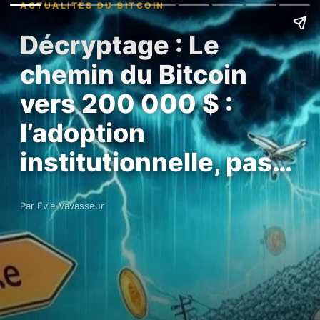
ACTUALITÉS DU BITCOIN
Décryptage : Le
chemin du Bitcoin
vers 200 000 $ :
l’adoption
institutionnelle, pas…
Par Evie Vavasseur