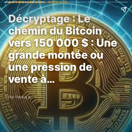
ACTUALITÉS DU BITCOIN
Décryptage : Le
chemin du Bitcoin
vers 150 000 $ : Une
grande montée ou
une pression de
vente à…
Par Pankaj K