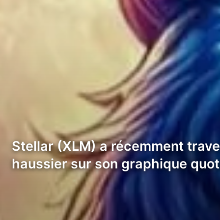
Stellar (XLM) a récemment trav
haussier sur son graphique quot