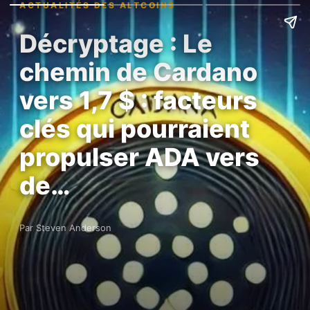
ACTUALITÉS DES ALTCOINS
Décryptage : Le
chemin de Cardano
vers 1,7 $ : facteurs
clés qui pourraient
propulser ADA vers
de…
Par Steven Anderson