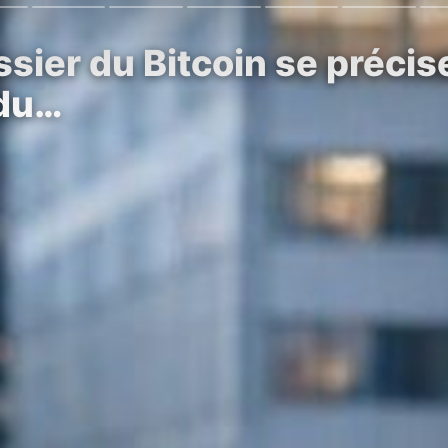
sier du Bitcoin se précis
 du…