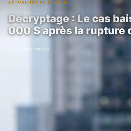
ACTUALITÉS DU BITCOIN
Décryptage : Le cas bais
000 $ après la rupture
Par Jean-Luc Maracon