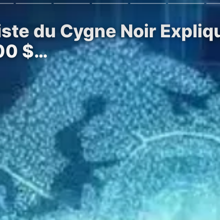
liste du Cygne Noir Expl
000 $…