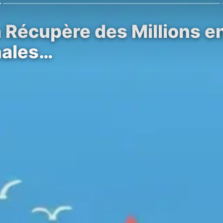
Récupère des Millions en
nales…