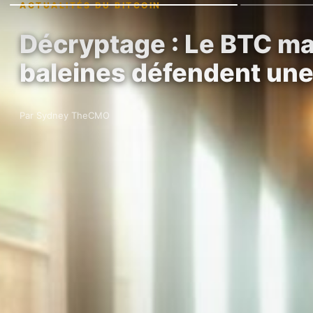
ACTUALITÉS DU BITCOIN
Décryptage : Le BTC ma
baleines défendent un
Par Sydney TheCMO