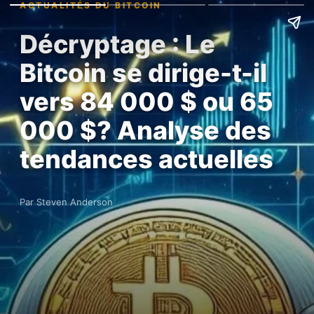
ACTUALITÉS DU BITCOIN
Décryptage : Le
Bitcoin se dirige-t-il
vers 84 000 $ ou 65
000 $? Analyse des
tendances actuelles
Par Steven Anderson