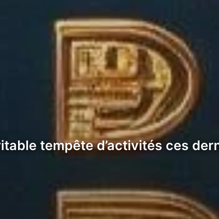
itable tempête d’activités ces der