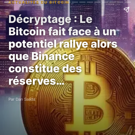
ACTUALITÉS DU BITCOIN
Décryptage : Le
Bitcoin fait face à un
potentiel rallye alors
que Binance
constitue des
réserves…
Par Dan Saada