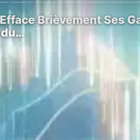
n Efface Brièvement Ses G
 du…