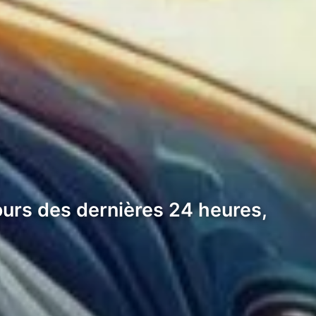
ours des dernières 24 heures,