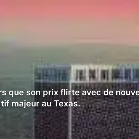
ors que son prix flirte avec de nou
tif majeur au Texas.