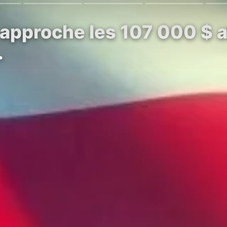
 approche les 107 000 $ al
…