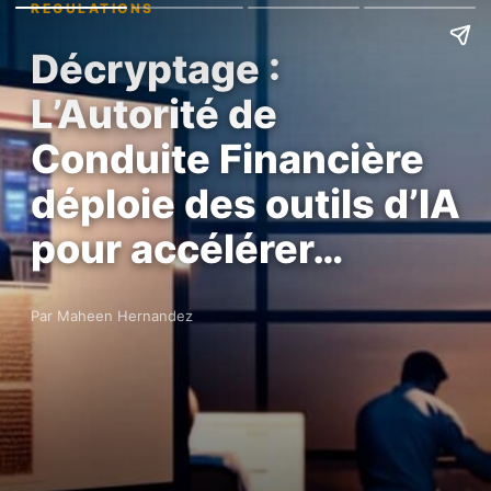
REGULATIONS
Décryptage :
L’Autorité de
Conduite Financière
déploie des outils d’IA
pour accélérer…
Par Maheen Hernandez